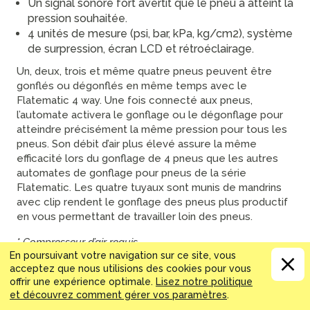
Un signal sonore fort avertit que le pneu a atteint la
pression souhaitée.
4 unités de mesure (psi, bar, kPa, kg/cm2), système
de surpression, écran LCD et rétroéclairage.
Un, deux, trois et même quatre pneus peuvent être
gonflés ou dégonflés en même temps avec le
Flatematic 4 way. Une fois connecté aux pneus,
l’automate activera le gonflage ou le dégonflage pour
atteindre précisément la même pression pour tous les
pneus. Son débit d’air plus élevé assure la même
efficacité lors du gonflage de 4 pneus que les autres
automates de gonflage pour pneus de la série
Flatematic. Les quatre tuyaux sont munis de mandrins
avec clip rendent le gonflage des pneus plus productif
en vous permettant de travailler loin des pneus.
* Compresseur d’air requis
En poursuivant votre navigation sur ce site, vous
Important : l'air comprimé contient de l'eau et de l'huile;
acceptez que nous utilisions des cookies pour vous
utiliser un filtre à air approprié entre la source et l'appareil.
offrir une expérience optimale.
Lisez notre politique
Tout manquement à cette directive annulera la garantie.
et découvrez comment gérer vos paramètres
.