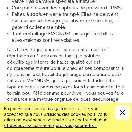
valve. Pas de valve spéciale à installer.
Compatible avec les capteurs de pression (TPMS).
Faites à 100% en verre trempé. Elles ne peuvent
pas casser, se désagréger, absorber l’humidité,
geler ni coller ensemble.
Tout emballage MAGNUM+ ainsi que les billes
elles-mêmes sont recyclables.
Nos billes d’équilibrage de pneus ont acquis leur
réputation au fil des ans en tant que solution
d’équilibrage interne de haute qualité qui est
complètement sûre pour le pneu et ses composants. Il
n’y a pas un seul travail d’équilibrage qui ne puisse être
fait avec MAGNUM+, quels que soient la taille et le
type de pneu – pneus de poids lourd, camionnette, tout
terrain, pour l’été comme pour l’hiver- vous pouvez faire
confiance à la marque originale de billes d’équilibrage
qui est sur le marché depuis plus de 25 ans. Déposez
En poursuivant votre navigation sur ce site, vous
simplement le sac de billes dans le pneu et montez-le
acceptez que nous utilisions des cookies pour vous
comme à l’habitude. Sans revêtement à base de silice,
offrir une expérience optimale.
Lisez notre politique
recyclable et réutilisable. Les billes dureront plus
et découvrez comment gérer vos paramètres
.
longtemps que vos pneus.